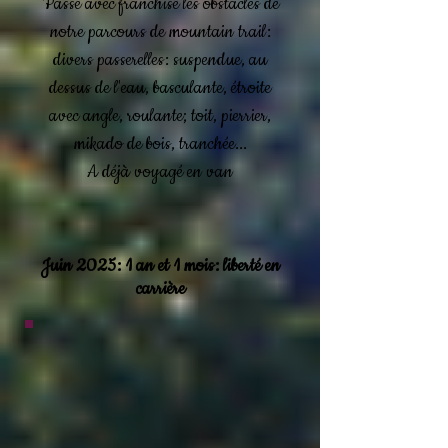
Passe avec franchise les obstacles de
notre parcours de mountain trail:
divers passerelles: suspendue, au
dessus de l'eau, basculante, étroite
avec angle, roulante; toit, pierrier,
mikado de bois, tranchée...
A déjà voyagé en van
Juin 2025: 1 an et 1 mois: liberté en
carrière