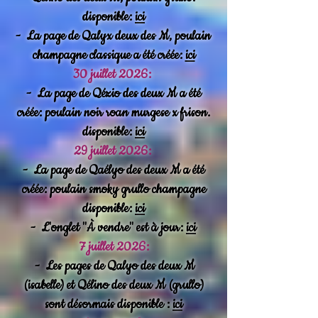
disponible:
ici
-
La page de Qalyx deux des M, poulain
champagne classique a été créée:
ici
30 juillet 2026:
-
La page de Qézio des deux M a été
créée: poulain noir roan murgese x frison.
disponible:
ici
29 juillet 2026:
-
La page de Qaélyo des deux M a été
créée: poulain smoky grullo champagne
disponible:
ici
-
L'onglet "À vendre" est à jour:
ici
7 juillet 2026:
-
Les pages de Qalyo des deux M
(isabelle) et Qélino des deux M (grullo)
sont désormais disponible :
ici