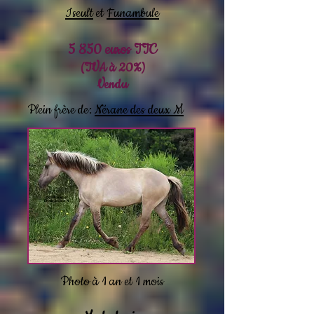
Iseult
et
Funambule
5 850 euros TTC
(TVA à 20%)
Vendu
Plein frère de:
Nérane des deux M
Photo à 1 an et 1 mois