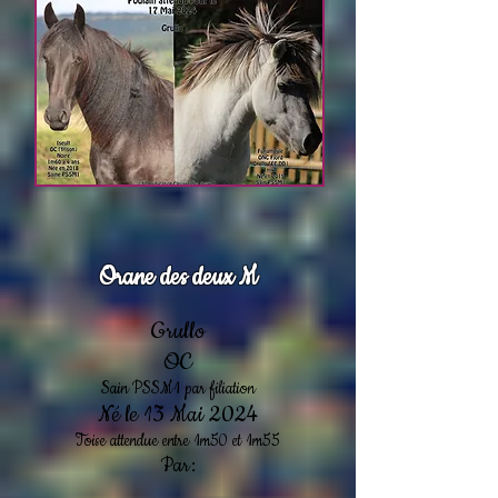
Orane des deux M
Grullo
OC
Sain
PSSM1 par filiation
Né
le 13 Mai
2
024
Toise attendue entre 1m50 et 1m55
Par: