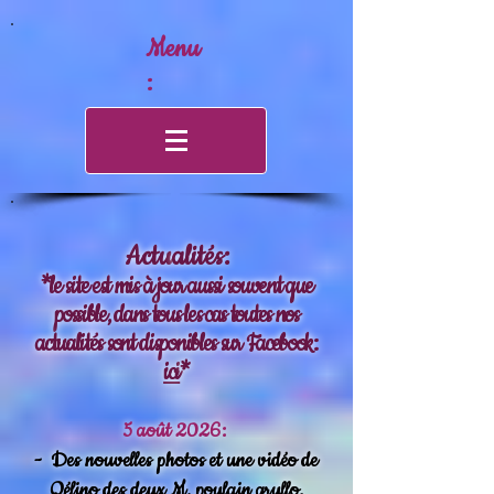
Menu
:
Actu
alités:
*le site est mis à jour aussi souvent que
possible, dans tous les cas toutes nos
actualités sont disponibles sur Facebook:
ici
*
5 août 2026:
-
Des nouvelles photos et une vidéo de
Qélino des deux M, poulain grullo.