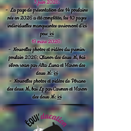
5 juin 2026:
-
La page de présentation des 14 poulains
nés en 2026 a été complétée, les 10 pages
individuelles manquantes arriveront d'ici
peu:
ici
19 mars 2026:
-
Nouvelles photos et vidéos du
premier
poulain 2026: Qlanor des deux M, bai
silver roan par Alta Luna et Haron des
deux M:
ici
-
Nouvelles photos et vidéos de Pôrane
des deux M, bai Lp par Carmen et Haron
des deux M:
ici