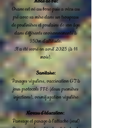
Mode de vie:
Orane est né au boxe puis a vécu au
pré avec sa mère dans un troupeau
de poulinières et poulains de son âge
dans différents environnements à
950m d'altitude.
Il a été sevré en avril 2025 (à 11
mois).
Sanitaire:
Parages réguliers, vaccination GT à
jour protocole FFE (deux premières
injections), vermifugation régulière
Niveau d'éducation:
Pansage et parage à l'attache (seul)