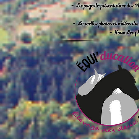
-
La page de présentation des 14 
-
Nouvelles photos et vidéos du
-
Nouvelles p