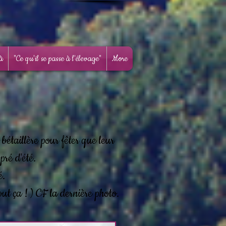
là
"Ce qu'il se passe à l'élevage"
More
bétaillère pour fêter que leur
pré d'été.
é.
t ça ! ) CF la dernière photo.