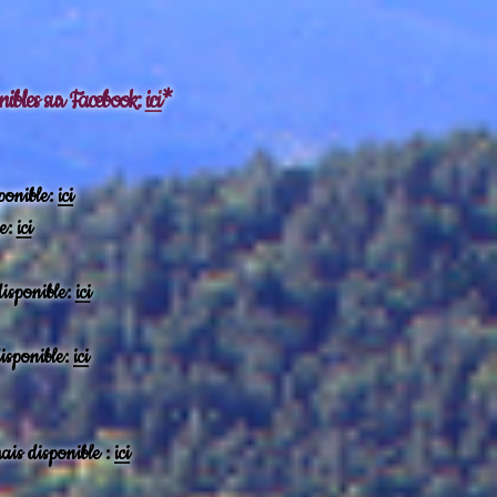
ponibles sur Facebook:
ici
*
ponible:
ici
ée:
ici
disponible:
ici
isponible:
ici
ais disponible :
ici