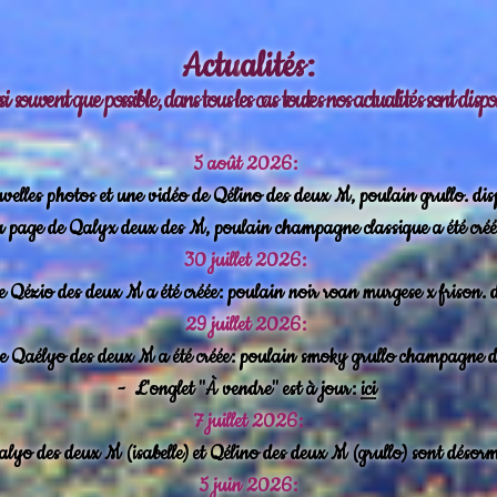
Actu
alités:
ussi souvent que possible, dans tous les cas toutes nos actualités sont dis
5 août 2026:
elles photos et une vidéo de Qélino des deux M, poulain grullo. dis
 page de Qalyx deux des M, poulain champagne classique a été cré
30 juillet 2026:
 Qézio des deux M a été créée: poulain noir roan murgese x frison. 
29 juillet 2026:
 Qaélyo des deux M a été créée: poulain smoky grullo champagne d
-
L'onglet "À vendre" est à jour:
ici
7 juillet 2026:
lyo des deux M (isabelle) et Qélino des deux M (grullo) sont désorm
5 juin 2026: