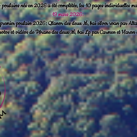
poulains nés en 2026 a été complétée, les 10 pages individuelles ma
19 mars 2026:
premier poulain 2026: Qlanor des deux M, bai silver roan par Al
hotos et vidéos de Pôrane des deux M, bai Lp par Carmen et Haron