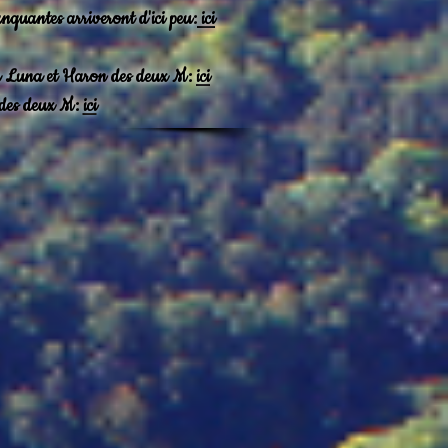
nquantes arriveront d'ici peu:
ici
ta Luna et Haron des deux M:
ici
 des deux M:
ici