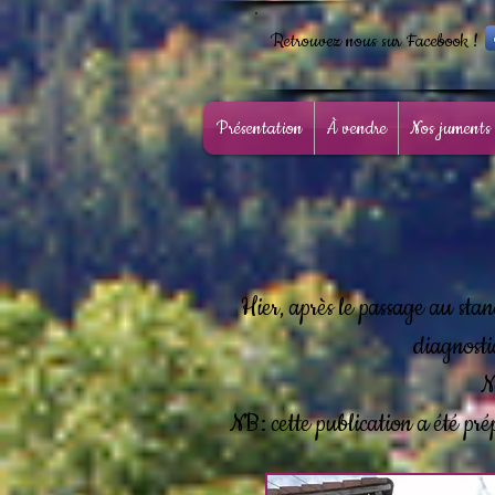
Retrouvez nous sur Facebook !
Présentation
À vendre
Nos juments
Hier, après le passage au stan
diagnostic
N
NB: cette publication a été pr