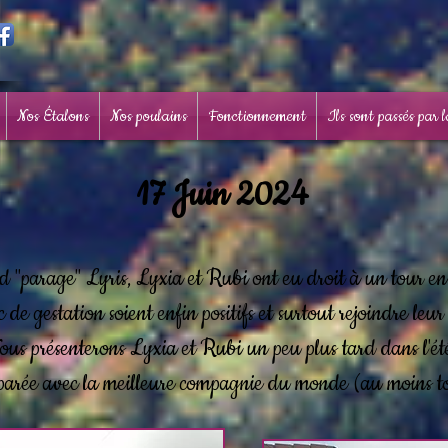
Nos Étalons
Nos poulains
Fonctionnement
Ils sont passés par 
17 Juin
2024
d "parage" Lyris, Lyxia et Rubi ont eu droit à un tour en 
 de gestation soient enfin positifs et surtout rejoindre leur 
ous présenterons Lyxia et Rubi un peu plus tard dans l'ét
éparée avec la meilleure compagnie du monde (au moins tou