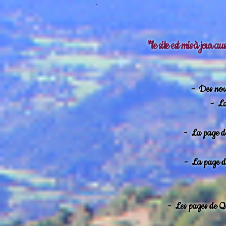
*le site est mis à jour a
-
Des nouv
-
La
-
La page de
-
La page de
-
Les pages de Qa