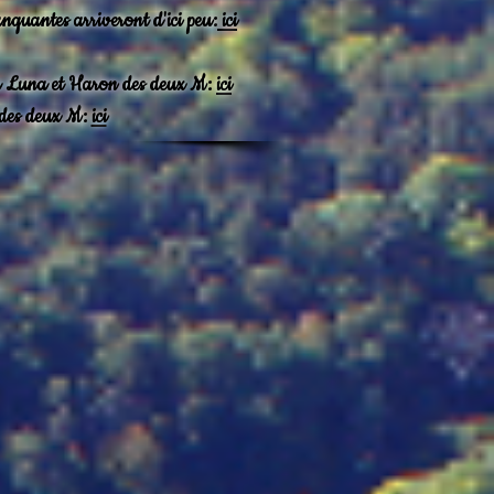
nquantes arriveront d'ici peu:
ici
ta Luna et Haron des deux M:
ici
 des deux M:
ici