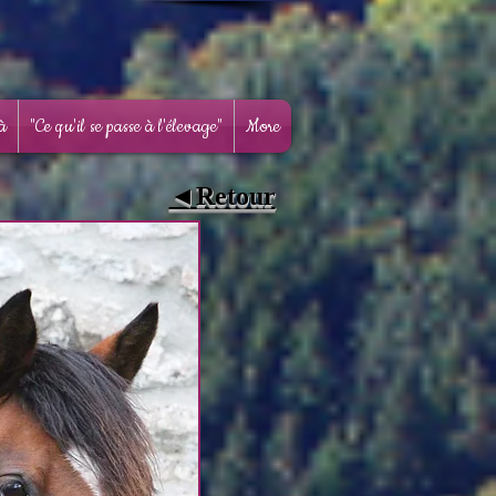
là
"Ce qu'il se passe à l'élevage"
More
◄Retour