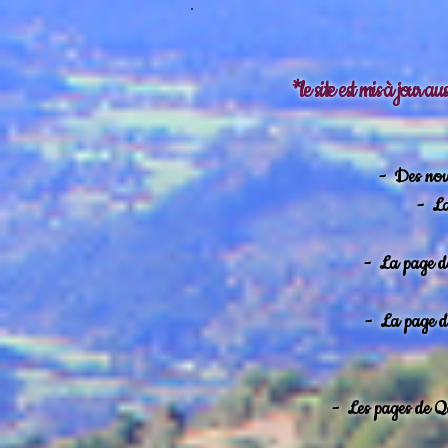
*le site est mis à jour a
-
Des nouv
-
La
-
La page de
-
La page de
-
Les pages de Qa