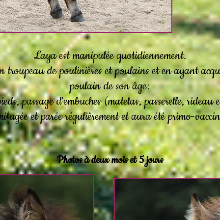
Laya est manipulée quotidiennement.
n troupeau de poulinières et poulains et en ayant acqu
poulain de son âge:
ieds, passage d'embuches (matelas, passerelle, rideau 
mifugée et parée régulièrement et aura été primo-vaccin
Photos à deux mois et 5 jours