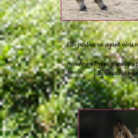
Elle partira en ayant vécu e
marche en longe, pansage, p
Elle aura été ver