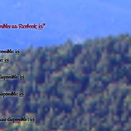
ponibles sur Facebook:
ici
*
ponible:
ici
ée:
ici
disponible:
ici
isponible:
ici
ais disponible :
ici