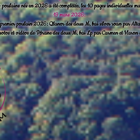
poulains nés en 2026 a été complétée, les 10 pages individuelles ma
19 mars 2026:
premier poulain 2026: Qlanor des deux M, bai silver roan par Al
hotos et vidéos de Pôrane des deux M, bai Lp par Carmen et Haron