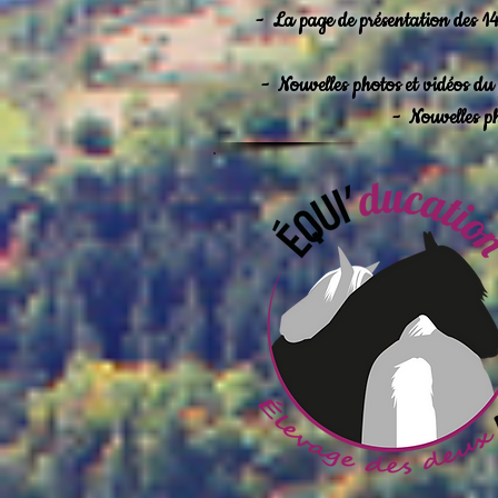
-
La page de présentation des 14 
-
Nouvelles photos et vidéos du
-
Nouvelles p