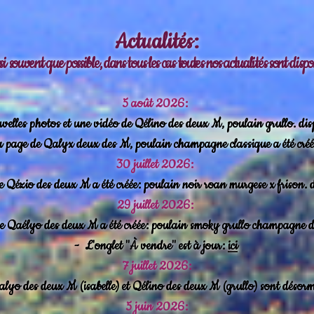
Actu
alités:
ussi souvent que possible, dans tous les cas toutes nos actualités sont dis
5 août 2026:
elles photos et une vidéo de Qélino des deux M, poulain grullo. dis
 page de Qalyx deux des M, poulain champagne classique a été cré
30 juillet 2026:
 Qézio des deux M a été créée: poulain noir roan murgese x frison. 
29 juillet 2026:
 Qaélyo des deux M a été créée: poulain smoky grullo champagne d
-
L'onglet "À vendre" est à jour:
ici
7 juillet 2026:
lyo des deux M (isabelle) et Qélino des deux M (grullo) sont désorm
5 juin 2026: