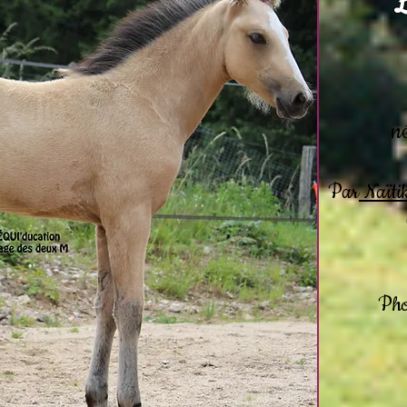
L
n
Par
Naïti
Pho