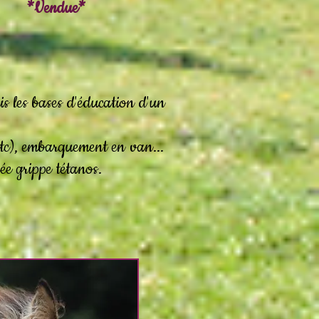
*Vendue*
is les bases d'éducation d'un
etc), embarquement en van...
ée grippe tétanos.