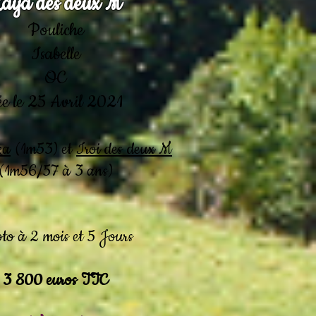
aya des deux M
Pouliche
Isabelle
OC
ée le 25 Avril 2021
ka
(1m53) et
Iroi des deux M
(1m56/57 à 3 ans)
to à 2 mois et 5 Jours
3 800 euros TTC