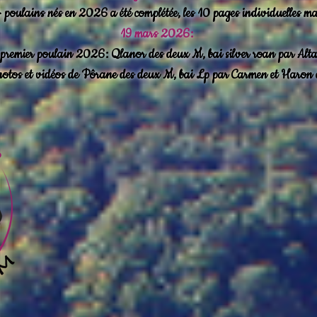
poulains nés en 2026 a été complétée, les 10 pages individuelles ma
19 mars 2026:
premier poulain 2026: Qlanor des deux M, bai silver roan par Al
hotos et vidéos de Pôrane des deux M, bai Lp par Carmen et Haron