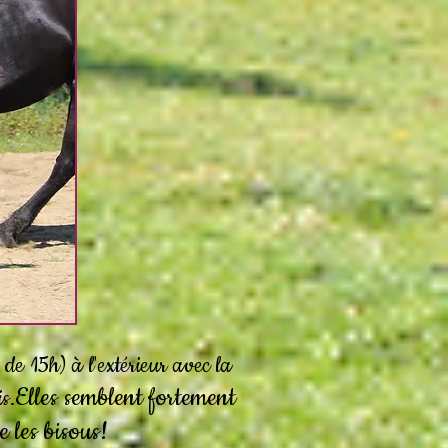
de 15h) à l'extérieur avec la
Elles semblent fortement
s.
e les bisous!