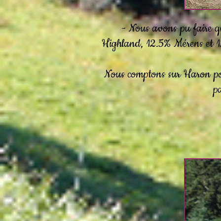
- Nous avons pu faire 
Highland, 12.5% Mérens et 12
Nous comptons sur Haron pou
pa