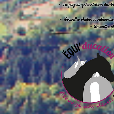
-
La page de présentation des 14 
-
Nouvelles photos et vidéos du
-
Nouvelles p