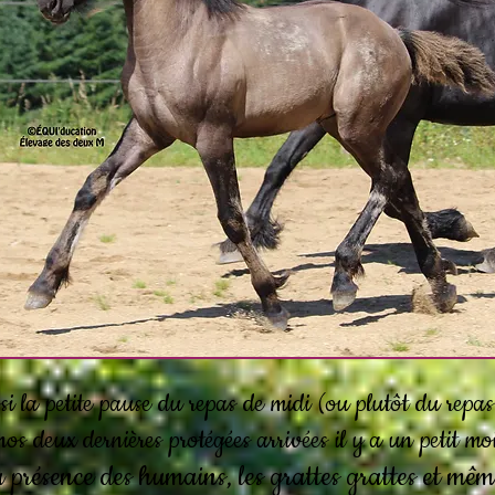
i la petite pause du repas de midi (ou plutôt du repas 
os deux dernières protégées arrivées il y a un petit moi
a présence des humains, les grattes grattes et mêm