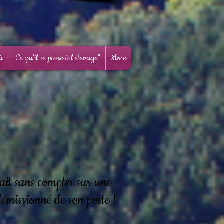
là
"Ce qu'il se passe à l'élevage"
More
tait sans compter sur une
démissionné de son poste !