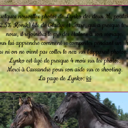
quelques nouvelles photos de Lynko des deux M, pou
.5% Konik) fils de Gladys et Icare, qui a presque te
nous, il rejoindra le pré des étalons à son sevrage.
r lui apprendre comment se comporter pendant un sho
s ni on ne vient pas coller le nez sur l'appareil photos..
Lynko est âgé de presque 4 mois sur les photos.
Merci à Cassandre pour son aide sur ce shooting.
La page de Lynko:
ici