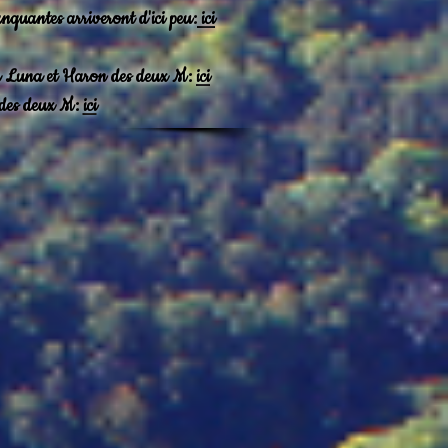
nquantes arriveront d'ici peu:
ici
ta Luna et Haron des deux M:
ici
 des deux M:
ici