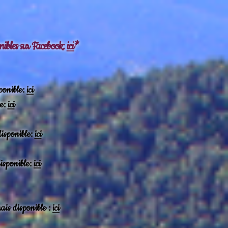
ponibles sur Facebook:
ici
*
ponible:
ici
ée:
ici
disponible:
ici
isponible:
ici
ais disponible :
ici