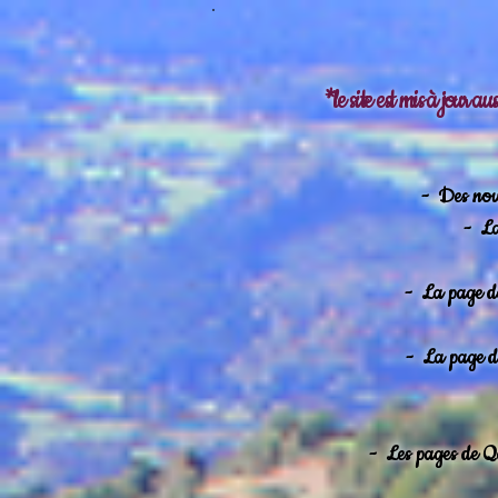
*le site est mis à jour a
-
Des nouv
-
La
-
La page de
-
La page de
-
Les pages de Qa