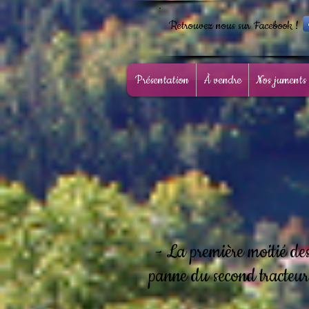
Retrouvez nous sur Facebook !
Présentation
À vendre
Nos juments
- La première moitié des
panne du second tracteur 