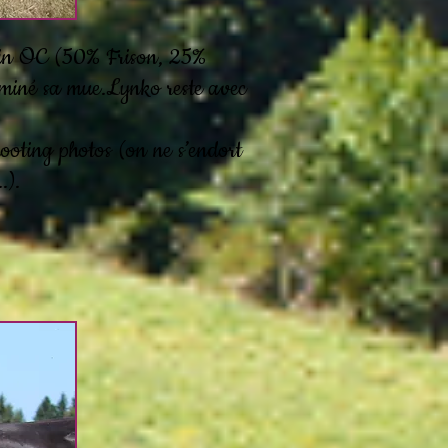
lain OC (50% Frison, 25%
rminé sa mue.Lynko reste avec
oting photos (on ne s’endort
.).