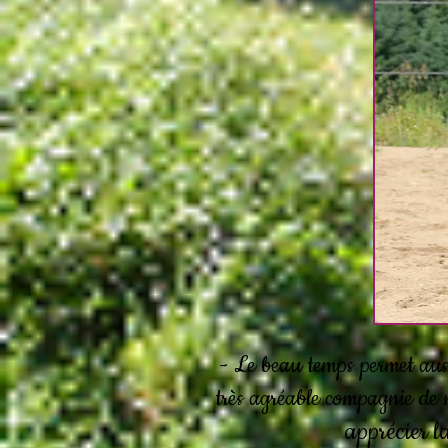
- Le beau temps permet auss
très agréable compagnie de n
apprécier l