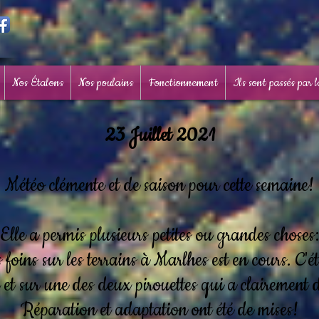
Nos Étalons
Nos poulains
Fonctionnement
Ils sont passés par 
23 Juillet 2021
Météo clémente et de saison pour cette semaine!
Elle a permis plusieurs petites ou grandes choses:
 foins sur les terrains à Marlhes est en cours. C'é
et sur une des deux pirouettes qui a clairement 
Réparation et adaptation ont été de mises!