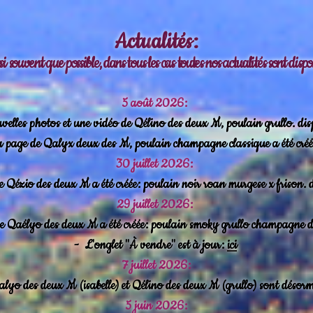
Actu
alités:
ussi souvent que possible, dans tous les cas toutes nos actualités sont dis
5 août 2026:
elles photos et une vidéo de Qélino des deux M, poulain grullo. dis
 page de Qalyx deux des M, poulain champagne classique a été cré
30 juillet 2026:
 Qézio des deux M a été créée: poulain noir roan murgese x frison. 
29 juillet 2026:
 Qaélyo des deux M a été créée: poulain smoky grullo champagne d
-
L'onglet "À vendre" est à jour:
ici
7 juillet 2026:
lyo des deux M (isabelle) et Qélino des deux M (grullo) sont désorm
5 juin 2026: